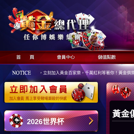
遊戲通通有，立刻加入黃金百家樂，千萬紅利等著你！黃金俱樂部mlb線上
黃金
2026世界杯