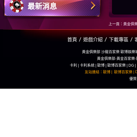
最新消息
上一頁：
黃金俱
首頁
遊戲介紹
下載專區
黃金俱樂部 沙龍百家樂 歐博娛樂
黃金俱樂部-黃金百家樂
卡利
|
卡利系統
|
歐博
|
歐博百家樂
|
DG
|
|
友站連結：
歐博
歐博百家樂
優質