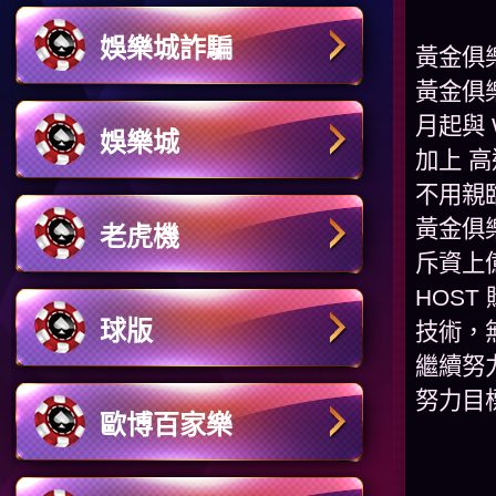
娛樂城詐騙
黃金俱
黃金俱
月起與 
娛樂城
加上 
不用親
黃金俱
老虎機
斥資上
HOS
球版
技術，
繼續努
努力目
歐博百家樂