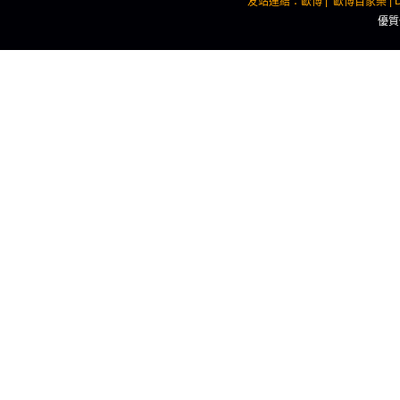
|
|
友站連結：
歐博
歐博百家樂
優質