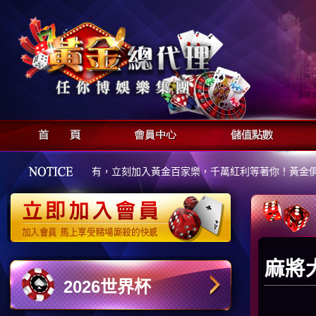
子遊戲通通有，立刻加入黃金百家樂，千萬紅利等著你！黃金俱樂部mlb線
麻將
2026世界杯