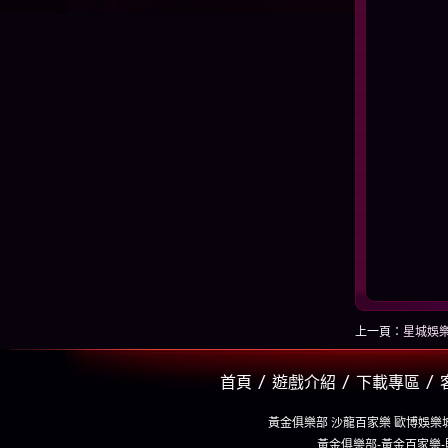
上一頁：
星城娛
首頁
遊戲介紹
下載專區
黃金俱樂部 沙龍百家樂 歐博娛樂
黃金俱樂部-黃金百家樂