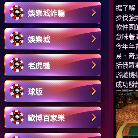
据了解
娛樂城詐騙
步伐強
軟件園
意味著
娛樂城
今年年
易、奇
老虎機
括俄羅
游戲機
成功發
球版
歐博百家樂