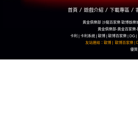
首頁
遊戲介紹
下載專區
黃金俱樂部 沙龍百家樂 歐博娛樂
黃金俱樂部-黃金百家樂
卡利
|
卡利系統
|
歐博
|
歐博百家樂
|
DG
|
|
友站連結：
歐博
歐博百家樂
優質