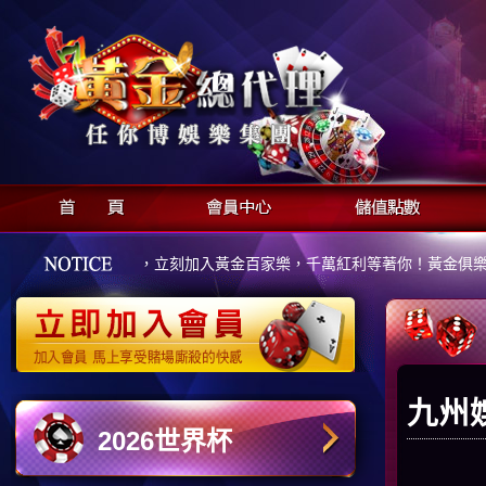
遊戲通通有，立刻加入黃金百家樂，千萬紅利等著你！黃金俱樂部mlb線上
九州
2026世界杯