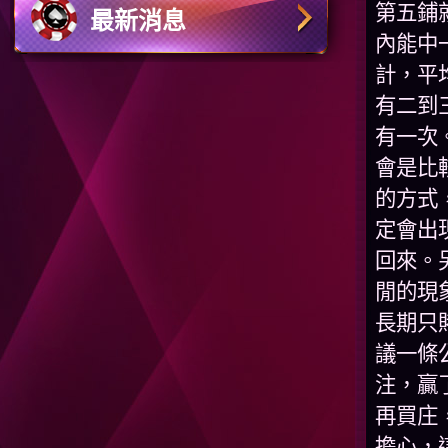
第五鋪
最新消息
內能中
計，平
有二到
有一次
會是比
的方式
定會出
回來。
閒的現
長期只
議一條
注，贏
再買庄
擔心，