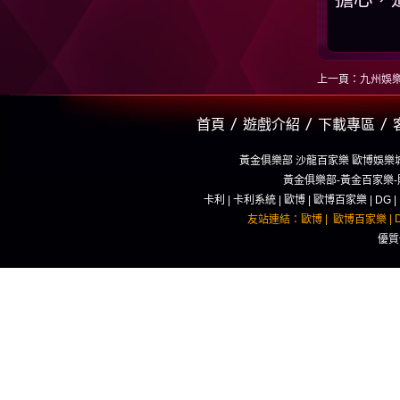
上一頁：
九州娛樂
首頁
遊戲介紹
下載專區
黃金俱樂部 沙龍百家樂 歐博娛樂
黃金俱樂部-黃金百家樂
卡利
|
卡利系統
|
歐博
|
歐博百家樂
|
DG
|
|
友站連結：
歐博
歐博百家樂
優質