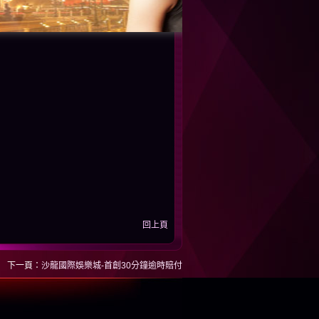
回上頁
下一頁：
沙龍國際娛樂城-首創30分鐘逾時賠付