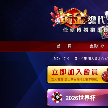
大撈一筆，不論真人對戰或電子遊戲通通有，立刻加入黃金百家樂，千萬紅利等
2026世界杯