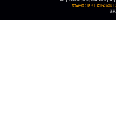
卡利
|
卡利系統
|
歐博
|
歐博百家樂
|
DG
|
|
友站連結：
歐博
歐博百家樂
優質