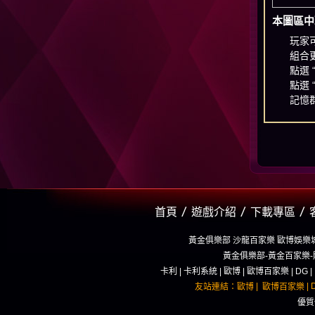
本圖區中
玩家
組合
點選 
點選 
記憶
首頁
遊戲介紹
下載專區
黃金俱樂部 沙龍百家樂 歐博娛樂
黃金俱樂部-黃金百家樂
卡利
|
卡利系統
|
歐博
|
歐博百家樂
|
DG
|
|
友站連結：
歐博
歐博百家樂
優質