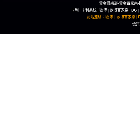
黃金俱樂部-黃金百家樂
卡利
|
卡利系統
|
歐博
|
歐博百家樂
|
DG
|
|
友站連結：
歐博
歐博百家樂
優質