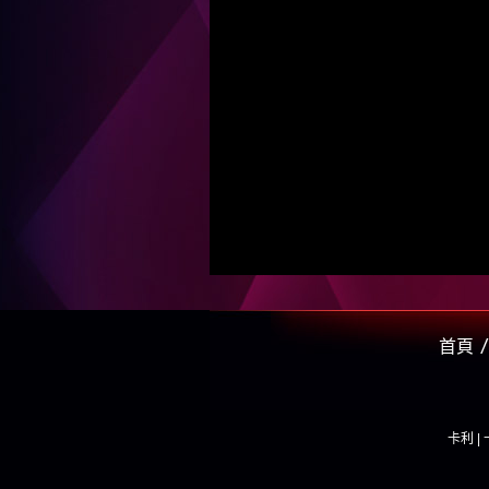
首頁
卡利
|