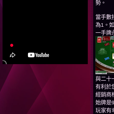
勢。
當手數
為1。
一手牌
與二十
有利於
經銷商
始牌是
玩家有