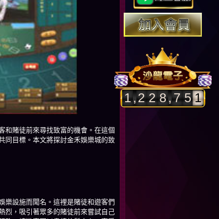
1
3
5
7
5
0
7
1
,
2
2
8
,
6
2
8
7
4
8
6
客和賭徒前來尋找致富的機會。在這個
共同目標。本文將探討金禾娛樂城的致
9
8
0
0
1
2
5
娛樂設施而聞名。這裡是賭徒和遊客們
7
熱烈，吸引著眾多的賭徒前來嘗試自己