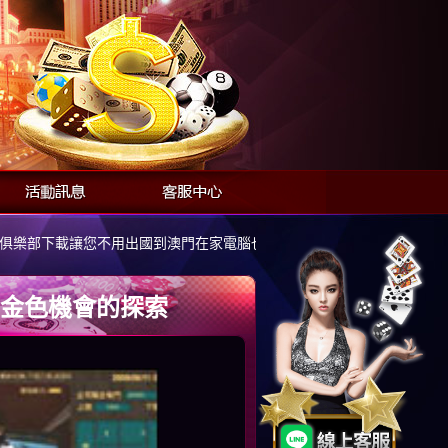
用出國到澳門在家電腦也能直接連線到歐博娛樂城!黃金百家樂推薦、世界盃場
金色機會的探索
紹
>
金禾娛樂城的致富攻略—金色機會的探索