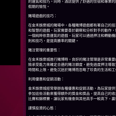
的運氣和技巧。同時，酒店提供了舒適的住宿和專業的
假期的愉悅。
賭場遊戲的技巧：
在金禾娛樂城的賭場中，各種賭博遊戲都有著自己的技
和智慧的遊戲，玩家需要善於觀察和分析對手的動作，
一個純粹依靠運氣的遊戲，玩家可以通過押注和轉動機
則和技巧，是提高勝率的關鍵。
賭注管理的重要性：
在金禾娛樂城進行賭博時，良好的賭注管理是非常重要
險承受能力來確定合適的賭注額度，避免過度押注導致
時間和上限，避免沉迷於賭博而忽略了珍貴的生活和工
利用優惠和促銷活動：
金禾娛樂城經常舉辦各種優惠和促銷活動，為玩家提供
參加這些活動來獲得額外的獎金和獎品，提高自己的收
比賽和錦標賽，讓玩家有機會與其他高手一較高下，贏
謹慎投資的心態：