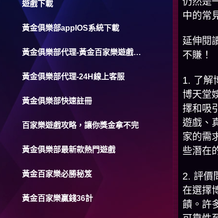
仍然是
遊戲下載
中的常
黃金俱樂部appIOS系統下載
延伸閱
黃金俱樂部代理-黃金百家樂遊戲規
不賺！
則教學
黃金俱樂部代理-24H線上客服
1. 了
博天堂
黃金俱樂部快速註冊
擇和吸
遊戲、
百家樂遊戲攻略，讓你獎金拿不完
家的需
黃金俱樂部最新款熱門遊戲
些潛在
黃金百家樂必勝秘笈
2. 評
在選擇
黃金百家樂贏錢36計
饋。許