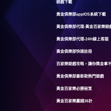
遊戲下載
黃金俱樂部appIOS系統下載
黃金俱樂部代理-黃金百家樂遊
則教學
黃金俱樂部代理-24H線上客服
黃金俱樂部快速註冊
百家樂遊戲攻略，讓你獎金拿
黃金俱樂部最新款熱門遊戲
黃金百家樂必勝秘笈
黃金百家樂贏錢36計