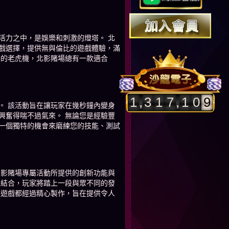
活力之中，是娛樂和刺激的燈塔。 北
戲選擇，提供無與倫比的遊戲體驗，滿
端的老虎機，北影賭場總有一款適合
1
,
3
1
7
,
1
0
9
。 該活動旨在讓玩家在幾秒鐘內變身
興奮得喘不過氣來。 無論您是經驗豐
一個獨特的機會來磨練您的技能、測試
北影賭場專屬活動所提供的創新功能與
的結合，玩家將踏上一段與眾不同的發
款遊戲都經過精心製作，旨在提供令人