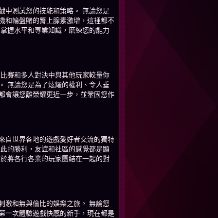
戲中測試您的技能和策略。 無論您是
機和輪盤賭的腎上腺素激增，這裡都不
的掌握水平和專業知識，磨練您的能力
的比賽和多人對決中與其他玩家較量你
。 無論您是為了炫耀的權利、令人垂
都會讓您離榮耀更近一步，並鞏固您作
來自世界各地的遊戲愛好者交流的獨特
彼此的勝利，友誼和社區的感覺都是顯
醉於將各行各業的玩家團結在一起的對
刺激和無與倫比的娛樂之旅。 無論您
第一次體驗遊戲快感的新手，現在都是