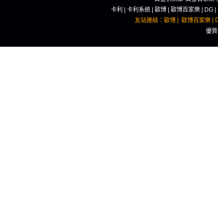
卡利
|
卡利系統
|
歐博
|
歐博百家樂
|
DG
|
|
友站連結：
歐博
歐博百家樂
優質