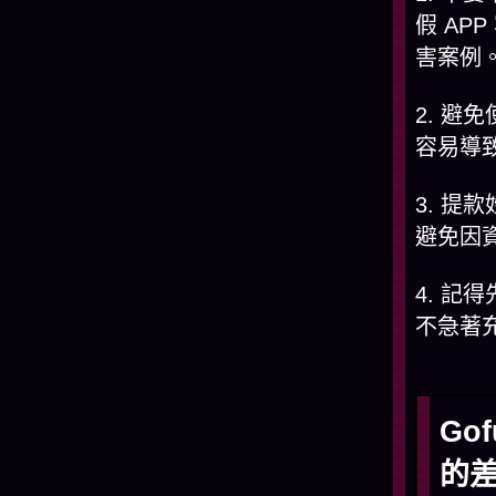
假 AP
害案例
2. 避免
容易導致
3. 提
避免因
4. 記
不急著
Go
的