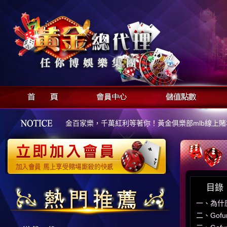
入黃金百家樂，千萬紅利等著你！黃金俱樂部mlb線上賭場提供免費線上真人
目錄
一、為什
二、Gof