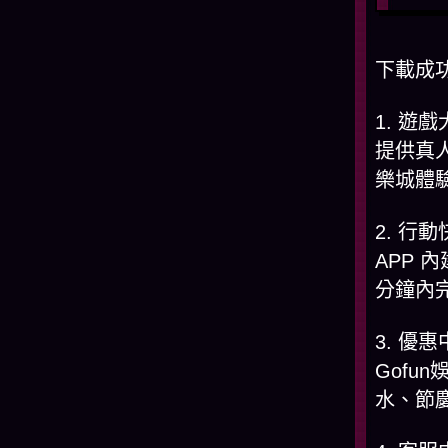
下載成
1. 遊
提供真
樂城體
2. 行
APP 
分鐘內完
3. 優
Gofu
水、節