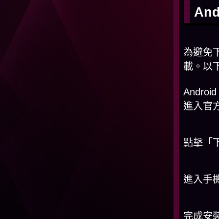
An
為避免下
載。以
Andro
進入官方
點擊「下
進入手
完成安裝