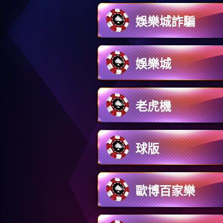
娛樂城詐騙
娛樂城
老虎機
球版
歐博百家樂