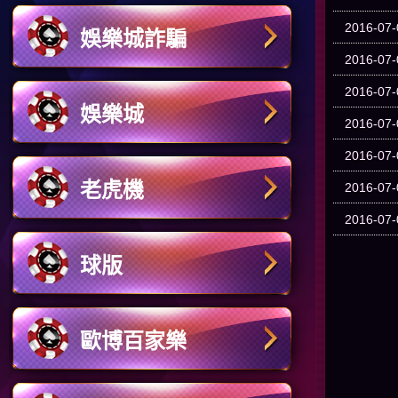
2016-07-
娛樂城詐騙
2016-07-
2016-07-
娛樂城
2016-07-
2016-07-
老虎機
2016-07-
2016-07-
球版
歐博百家樂