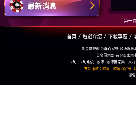
最新消息
第一
首頁
遊戲介紹
下載專區
黃金俱樂部 沙龍百家樂 歐博娛樂
黃金俱樂部-黃金百家樂
卡利
|
卡利系統
|
歐博
|
歐博百家樂
|
DG
|
|
友站連結：
歐博
歐博百家樂
優質