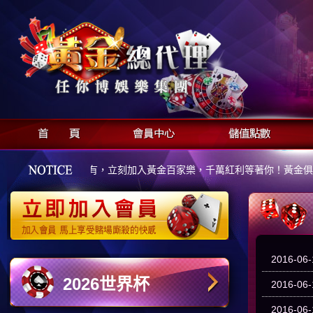
子遊戲通通有，立刻加入黃金百家樂，千萬紅利等著你！黃金俱樂部mlb線
2016-06-
2026世界杯
2016-06-
2016-06-